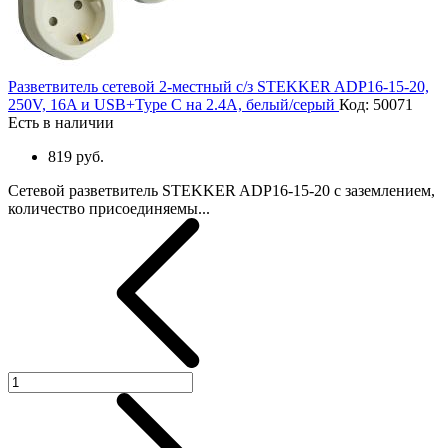
Разветвитель сетевой 2-местный с/з STEKKER ADP16-15-20,
250V, 16A и USB+Type C на 2.4А, белый/серый
Код: 50071
Есть в наличии
819 руб.
Сетевой разветвитель STEKKER ADP16-15-20 с заземлением,
количество присоединяемы...