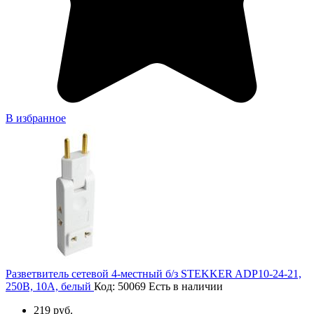
В избранное
Разветвитель сетевой 4-местный б/з STEKKER ADP10-24-21,
250В, 10A, белый
Код: 50069
Есть в наличии
219 руб.