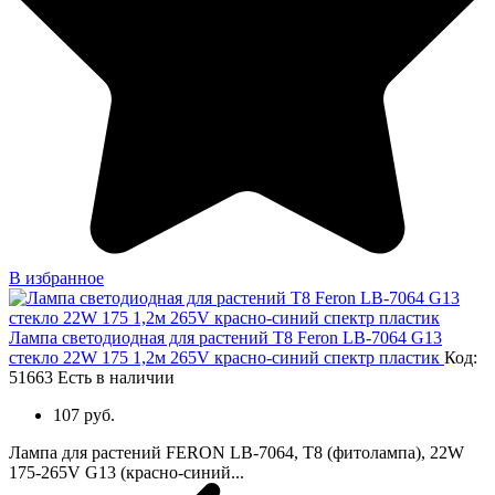
В избранное
Лампа светодиодная для растений T8 Feron LB-7064 G13
стекло 22W 175 1,2м 265V красно-синий спектр пластик
Код:
51663
Есть в наличии
107 руб.
Лампа для растений FERON LB-7064, Т8 (фитолампа), 22W
175-265V G13 (красно-синий...