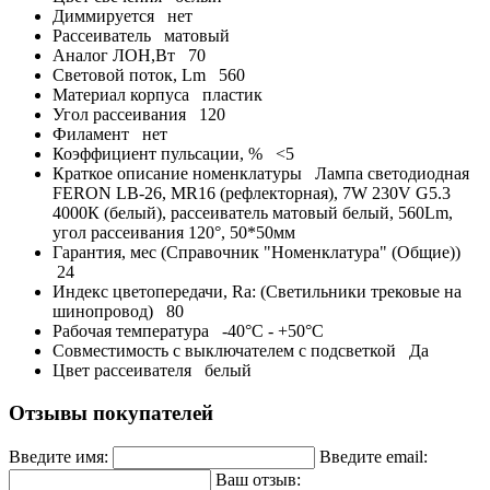
Диммируется
нет
Рассеиватель
матовый
Аналог ЛОН,Вт
70
Световой поток, Lm
560
Материал корпуса
пластик
Угол рассеивания
120
Филамент
нет
Коэффициент пульсации, %
<5
Краткое описание номенклатуры
Лампа светодиодная
FERON LB-26, MR16 (рефлекторная), 7W 230V G5.3
4000К (белый), рассеиватель матовый белый, 560Lm,
угол рассеивания 120°, 50*50мм
Гарантия, мес (Справочник "Номенклатура" (Общие))
24
Индекс цветопередачи, Ra: (Светильники трековые на
шинопровод)
80
Рабочая температура
-40°C - +50°C
Совместимость с выключателем с подсветкой
Да
Цвет рассеивателя
белый
Отзывы покупателей
Введите имя:
Введите email:
Ваш отзыв: