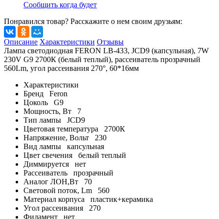
Сообщить когда будет
Понравился товар? Расскажите о нем своим друзьям:
Описание
Характеристики
Отзывы
Лампа светодиодная FERON LB-433, JCD9 (капсульная), 7W
230V G9 2700К (белый теплый), рассеиватель прозрачный
560Lm, угол рассеивания 270°, 60*16мм
Характеристики
Бренд
Feron
Цоколь
G9
Мощность, Вт
7
Тип лампы
JCD9
Цветовая температура
2700К
Напряжение, Вольт
230
Вид лампы
капсульная
Цвет свечения
белый теплый
Диммируется
нет
Рассеиватель
прозрачный
Аналог ЛОН,Вт
70
Световой поток, Lm
560
Материал корпуса
пластик+керамика
Угол рассеивания
270
Филамент
нет