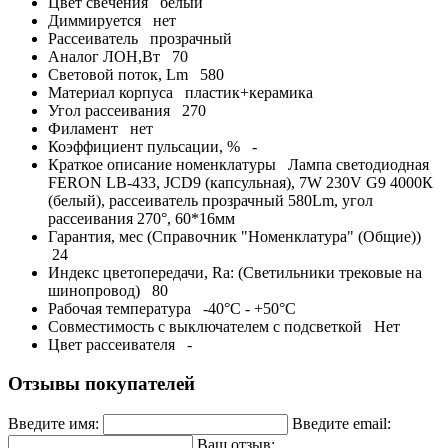
Цвет свечения
белый
Диммируется
нет
Рассеиватель
прозрачный
Аналог ЛОН,Вт
70
Световой поток, Lm
580
Материал корпуса
пластик+керамика
Угол рассеивания
270
Филамент
нет
Коэффициент пульсации, %
-
Краткое описание номенклатуры
Лампа светодиодная
FERON LB-433, JCD9 (капсульная), 7W 230V G9 4000К
(белый), рассеиватель прозрачный 580Lm, угол
рассеивания 270°, 60*16мм
Гарантия, мес (Справочник "Номенклатура" (Общие))
24
Индекс цветопередачи, Ra: (Светильники трековые на
шинопровод)
80
Рабочая температура
-40°C - +50°C
Совместимость с выключателем с подсветкой
Нет
Цвет рассеивателя
-
Отзывы покупателей
Введите имя:
Введите email:
Ваш отзыв: