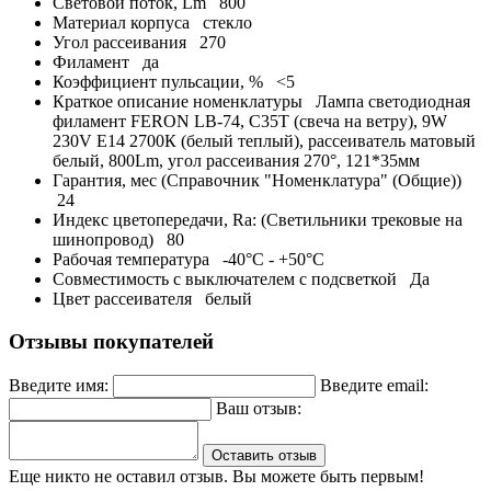
Световой поток, Lm
800
Материал корпуса
стекло
Угол рассеивания
270
Филамент
да
Коэффициент пульсации, %
<5
Краткое описание номенклатуры
Лампа светодиодная
филамент FERON LB-74, C35T (свеча на ветру), 9W
230V E14 2700К (белый теплый), рассеиватель матовый
белый, 800Lm, угол рассеивания 270°, 121*35мм
Гарантия, мес (Справочник "Номенклатура" (Общие))
24
Индекс цветопередачи, Ra: (Светильники трековые на
шинопровод)
80
Рабочая температура
-40°C - +50°C
Совместимость с выключателем с подсветкой
Да
Цвет рассеивателя
белый
Отзывы покупателей
Введите имя:
Введите email:
Ваш отзыв:
Оставить отзыв
Еще никто не оставил отзыв. Вы можете быть первым!