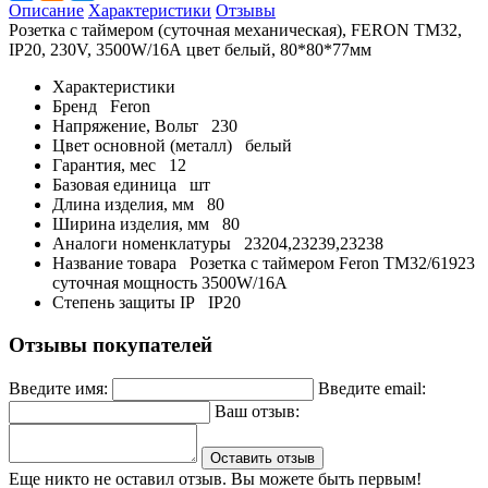
Описание
Характеристики
Отзывы
Розетка с таймером (суточная механическая), FERON TM32,
IP20, 230V, 3500W/16А цвет белый, 80*80*77мм
Характеристики
Бренд
Feron
Напряжение, Вольт
230
Цвет основной (металл)
белый
Гарантия, мес
12
Базовая единица
шт
Длина изделия, мм
80
Ширина изделия, мм
80
Аналоги номенклатуры
23204,23239,23238
Название товара
Розетка с таймером Feron TM32/61923
суточная мощность 3500W/16A
Степень защиты IP
IP20
Отзывы покупателей
Введите имя:
Введите email:
Ваш отзыв:
Оставить отзыв
Еще никто не оставил отзыв. Вы можете быть первым!