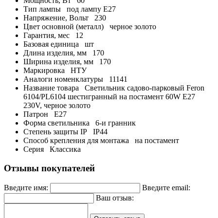
Мощность, Вт
60
Тип лампы
под лампу Е27
Напряжение, Вольт
230
Цвет основной (металл)
черное золото
Гарантия, мес
12
Базовая единица
шт
Длина изделия, мм
170
Ширина изделия, мм
170
Маркировка
НТУ
Аналоги номенклатуры
11141
Название товара
Светильник садово-парковый Feron
6104/PL6104 шестигранный на постамент 60W E27
230V, черное золото
Патрон
E27
Форма светильника
6-и гранник
Степень защиты IP
IP44
Способ крепления для монтажа
на постамент
Серия
Классика
Отзывы покупателей
Введите имя:
Введите email:
Ваш отзыв: