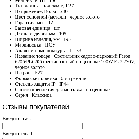
Мощность, Вт
100
Тип лампы
под лампу Е27
Напряжение, Вольт
230
Цвет основной (металл)
черное золото
Гарантия, мес
12
Базовая единица
шт
Длина изделия, мм
195
Ширина изделия, мм
195
Маркировка
НСУ
Аналоги номенклатуры
11133
Название товара
Светильник садово-парковый Feron
6205/PL6205 шестигранный на цепочке 100W E27 230V,
черное золото
Патрон
E27
Форма светильника
6-и гранник
Степень защиты IP
IP44
Способ крепления для монтажа
на цепочке
Серия
Классика
Отзывы покупателей
Введите имя:
Введите email: