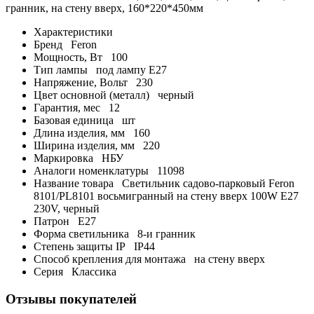
гранник, на стену вверх, 160*220*450мм
Характеристики
Бренд
Feron
Мощность, Вт
100
Тип лампы
под лампу Е27
Напряжение, Вольт
230
Цвет основной (металл)
черный
Гарантия, мес
12
Базовая единица
шт
Длина изделия, мм
160
Ширина изделия, мм
220
Маркировка
НБУ
Аналоги номенклатуры
11098
Название товара
Светильник садово-парковый Feron
8101/PL8101 восьмигранный на стену вверх 100W E27
230V, черный
Патрон
E27
Форма светильника
8-и гранник
Степень защиты IP
IP44
Способ крепления для монтажа
на стену вверх
Серия
Классика
Отзывы покупателей