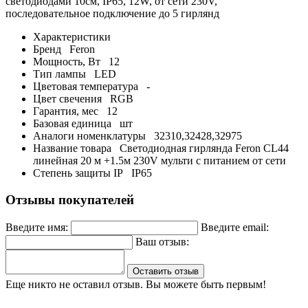
светодиодами 10см, IP65, 12W, от сети 230V,
последовательное подключение до 5 гирлянд
Характеристики
Бренд
Feron
Мощность, Вт
12
Тип лампы
LED
Цветовая температура
-
Цвет свечения
RGB
Гарантия, мес
12
Базовая единица
шт
Аналоги номенклатуры
32310,32428,32975
Название товара
Светодиодная гирлянда Feron CL44
линейная 20 м +1.5м 230V мульти c питанием от сети
Степень защиты IP
IP65
Отзывы покупателей
Введите имя:
Введите email:
Ваш отзыв:
Оставить отзыв
Еще никто не оставил отзыв. Вы можете быть первым!