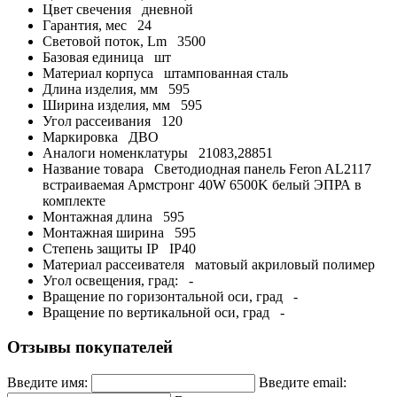
Цвет свечения
дневной
Гарантия, мес
24
Световой поток, Lm
3500
Базовая единица
шт
Материал корпуса
штампованная сталь
Длина изделия, мм
595
Ширина изделия, мм
595
Угол рассеивания
120
Маркировка
ДВО
Аналоги номенклатуры
21083,28851
Название товара
Светодиодная панель Feron AL2117
встраиваемая Армстронг 40W 6500K белый ЭПРА в
комплекте
Монтажная длина
595
Монтажная ширина
595
Степень защиты IP
IP40
Материал рассеивателя
матовый акриловый полимер
Угол освещения, град:
-
Вращение по горизонтальной оси, град
-
Вращение по вертикальной оси, град
-
Отзывы покупателей
Введите имя:
Введите email: